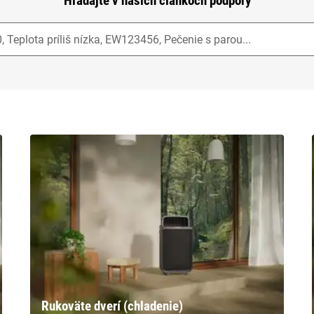
Hľadajte v našich článkoch podpory
Rukoväte dverí (chladenie)