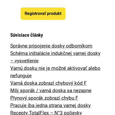
Registrovať produkt
Súvisiace články
Správne pripojenie dosky odborníkom
Schéma inštalácie indukčnej varnej dosky
– vysvetlenie
Varnú dosku nie je možné aktivovať alebo
nefunguje
Varná doska zobrazí chybový kód F
Môj sporák / varná doska sa nezapne
Plynový sporák zobrazí chybu F
Pracuje iba jedna strana varnej dosky
Recepty TotalFlex – N°3 polievky