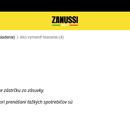
hladenie)
Ako vymeniť tesnenie (4)
te zástrčku zo
zásuvky.
pri prenášaní ťažkých spotrebičov sú
.