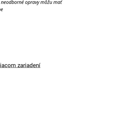
bo neodborné opravy môžu mať
ne
iacom zariadení