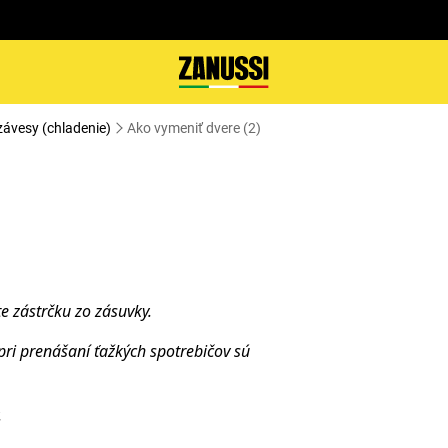
závesy (chladenie)
Ako vymeniť dvere (2)
te zástrčku zo
zásuvky.
pri prenášaní ťažkých spotrebičov sú
.