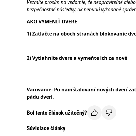
Vezmite prosím na vedomie, že neopraviteľné ale
bezpečnostné následky, ak nebudú vykonané správ
AKO VYMENIŤ DVERE
1) Zatlačte na oboch stranách blokovanie dve
2) Vytiahnite dvere a vymeňte ich za nové
Varovanie:
Po nainštalovaní nových dverí zat
pádu dverí.
Bol tento článok užitočný?
Súvisiace články